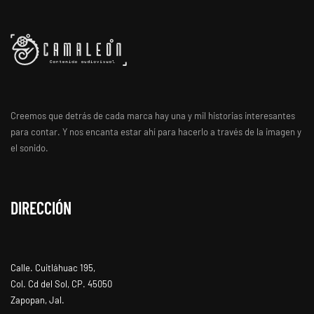
Creemos que detrás de cada marca hay una y mil historias interesantes
para contar. Y nos encanta estar ahí para hacerlo a través de la imagen y
el sonido.
DIRECCIÓN
Calle. Cuitláhuac 195,
Col. Cd del Sol, CP. 45050
Zapopan, Jal.