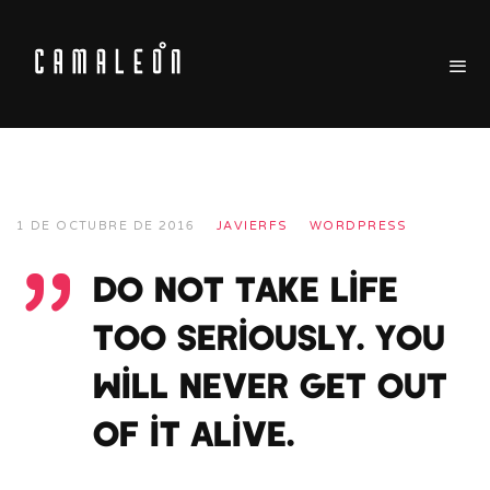
1 DE OCTUBRE DE 2016
JAVIERFS
WORDPRESS
”
Do not take life
too seriously. You
will never get out
of it alive.