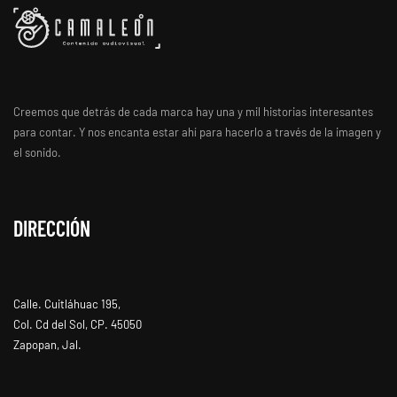
Creemos que detrás de cada marca hay una y mil historias interesantes
para contar. Y nos encanta estar ahí para hacerlo a través de la imagen y
el sonido.
DIRECCIÓN
Calle. Cuitláhuac 195,
Col. Cd del Sol, CP. 45050
Zapopan, Jal.