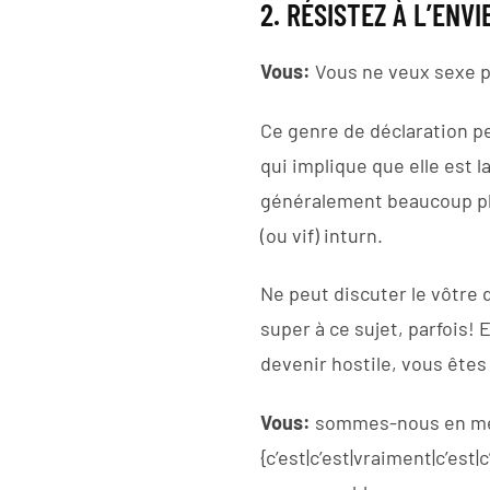
2. RÉSISTEZ À L’ENVI
Vous:
Vous ne veux sexe p
Ce genre de déclaration pe
qui implique que elle est l
généralement beaucoup plu
(ou vif) inturn.
Ne peut discuter le vôtre 
super à ce sujet, parfois! 
devenir hostile, vous ête
Vous:
sommes-nous en mesu
{c’est|c’est|vraiment|c’est