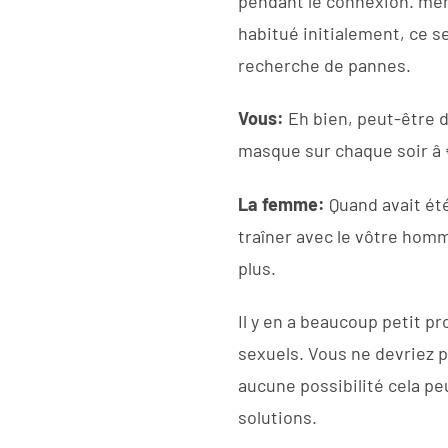
pendant le connexion. mêm
habitué initialement, ce s
recherche de pannes.
Vous:
Eh bien, peut-être 
masque sur chaque soir â €
La femme:
Quand avait ét
traîner avec le vôtre hom
plus.
Il y en a beaucoup petit 
sexuels. Vous ne devriez pa
aucune possibilité cela pe
solutions.