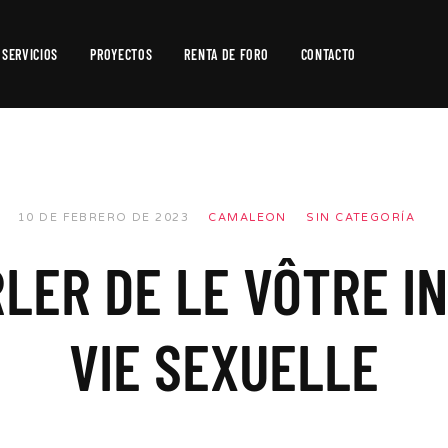
SERVICIOS
PROYECTOS
RENTA DE FORO
CONTACTO
Producción
de
Video
Producción
10 DE FEBRERO DE 2023
CAMALEON
SIN CATEGORÍA
Fotográfica
LER DE LE VÔTRE I
Postproducción
VIE SEXUELLE