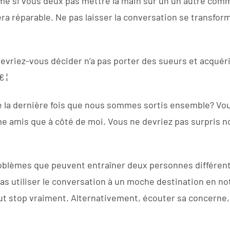
e si vous deux pas mettre la main sur un un autre com
era réparable. Ne pas laisser la conversation se transfo
devriez-vous décider n’a pas porter des sueurs et acquér
 ¦
é la dernière fois que nous sommes sortis ensemble? Vou
me amis que à côté de moi. Vous ne devriez pas surpris n
problèmes que peuvent entraîner deux personnes différe
s utiliser le conversation à un moche destination en nota
ut stop vraiment. Alternativement, écouter sa concerne, e